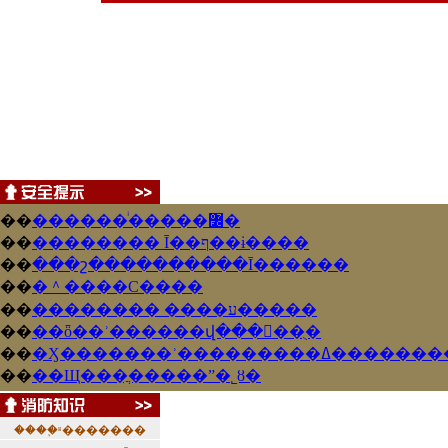
��
������ͥ�����߼�
��
�������� Ī��ף��ɨ����
��
���շ����������Ī������
��
�＾����С����
��
�������� ����ע�����
��
��ȫ��ʾ������վ���𲦴��ֻ�
��
�Ӽ�������ʾ���������ߡ�����
��
��Щ���ֲ�����ˮ�˾ȣ�
����֪ʶ
��
�����