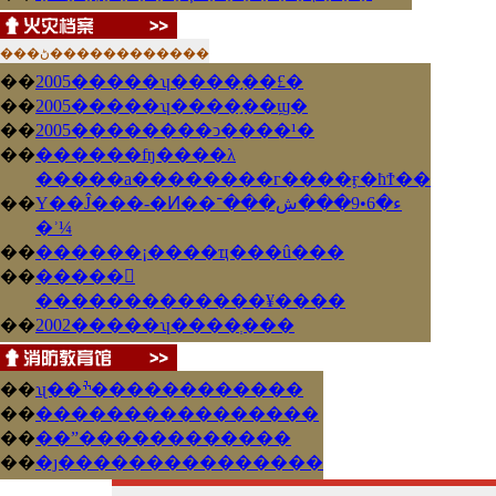
���ڻ���
��
�������
��
2005�����ʮ����֣��£�
��
2005�����ʮ����֣��ϣ�
��
2005��������ͻ����¹�
��
������ʩ����λ
�����а��������г����ӻ�ħϮ��
��
Υ��Ĵ���-�Ͷ��ء�6•9���ش���־
�ʾ¼
��
������¡����ҵ���û���
��
�����𾪵
�������������¥����
��
2002�����ʮ����ְ���
��
ʯ��ׯ������������
��
����������������
��
��ˮ������������
��
�ȷ���������������