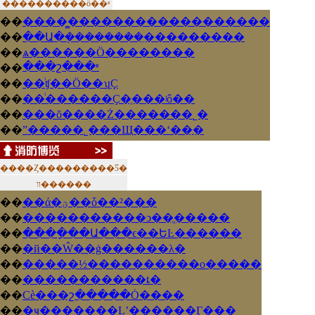
������
��
��ȫ��ʶ
��
����̳������������������
��
��Ա�ܼ��������ֵ���������
��
ѧ������Ӧ��������
���շ���ʶ
��
��
��ͥʧ��Ӧ��ʮҪ
��
��ͥ������Ҫ�ֶ���ʲô��
��
���õ����Ż�������˾�
��
ˮ�����˾���Щ���ʻ��֣�
����Ȥ��
��
�����Ƽ�
װ������
��
��ά�ؾ��ȱ��²���
��
�����������ͻ��ֱ�����
��
����ָ��Ա���ϵ��ԵĿ������
��
�й��Ŵ��ġ������λ�
��
�����½����������о�����
��
�����������ȶ�
��
Сè���շ�����Ȯ����
��
�ҹ��ִ�����Ļʼ������Ӷ���