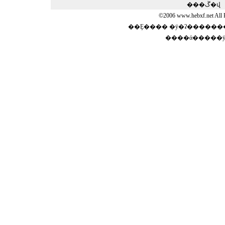
���ڱ�վ
©2006 www.hebxf.net A
��Ȩ���� �ӱ�ʡ�������
����ά�����ӱ