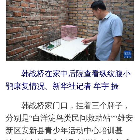
韩战桥在家中后院查看纵纹腹小
鸮康复情况。新华社记者 牟宇 摄
韩战桥家门口，挂着三个牌子，
分别是“白洋淀鸟类民间救助站”“雄安
新区安新县青少年活动中心培训基