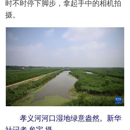
时不时停下脚步，拿起手中的相机拍
摄。
孝义河河口湿地绿意盎然。新华
社记者 牟宇 摄