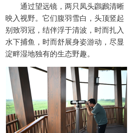
通过望远镜，两只凤头鸊鷉清晰
映入视野。它们腹羽雪白，头顶竖起
别致羽冠，结伴浮于清波，时而扎入
水下捕鱼，时而舒展身姿游动，尽显
淀畔湿地独有的生态野趣。