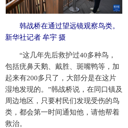
韩战桥在通过望远镜观察鸟类。
新华社记者 牟宇 摄
“这几年先后救护过40多种鸟，
包括疣鼻天鹅、戴胜、斑嘴鸭等，加
起来有200多只了，大部分是在这片
湿地发现的。”韩战桥说，在同口镇及
周边地区，只要村民们发现受伤的鸟
类，都会第一时间通知他，请他帮着
救治。