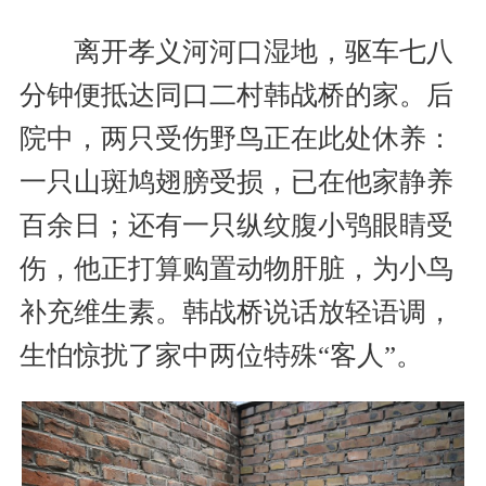
离开孝义河河口湿地，驱车七八
分钟便抵达同口二村韩战桥的家。后
院中，两只受伤野鸟正在此处休养：
一只山斑鸠翅膀受损，已在他家静养
百余日；还有一只纵纹腹小鸮眼睛受
伤，他正打算购置动物肝脏，为小鸟
补充维生素。韩战桥说话放轻语调，
生怕惊扰了家中两位特殊“客人”。