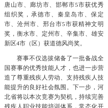
唐山市、廊坊市、邯郸市5市获优秀
组织奖，承德市、秦皇岛市、保定
市、沧州市、邢台市5市获精神文明
奖，衡水市、定州市、辛集市、雄安
新区4市（区）获道德风尚奖。
赛事不仅选拔储备了一批备战全
国赛事的优秀技能人才，也进一步营
造了尊重残疾人劳动、支持残疾人技
能提升的良好社会氛围。下一步，河
北省将以本次竞赛为契机，持续完善
残疾人职业技能培训体系，常态化开