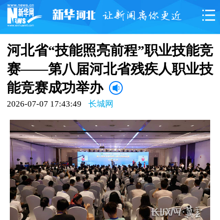
河北省“技能照亮前程”职业技能竞
赛——第八届河北省残疾人职业技
能竞赛成功举办
2026-07-07 17:43:49
长城网