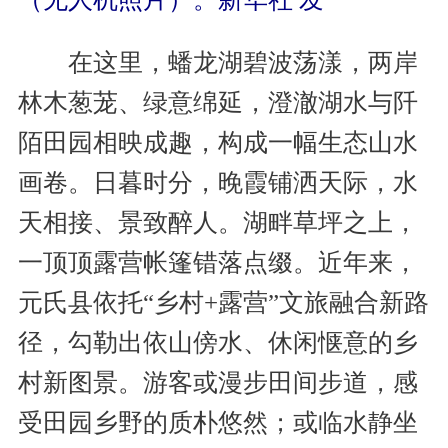
在这里，蟠龙湖碧波荡漾，两岸
林木葱茏、绿意绵延，澄澈湖水与阡
陌田园相映成趣，构成一幅生态山水
画卷。日暮时分，晚霞铺洒天际，水
天相接、景致醉人。湖畔草坪之上，
一顶顶露营帐篷错落点缀。近年来，
元氏县依托“乡村+露营”文旅融合新路
径，勾勒出依山傍水、休闲惬意的乡
村新图景。游客或漫步田间步道，感
受田园乡野的质朴悠然；或临水静坐