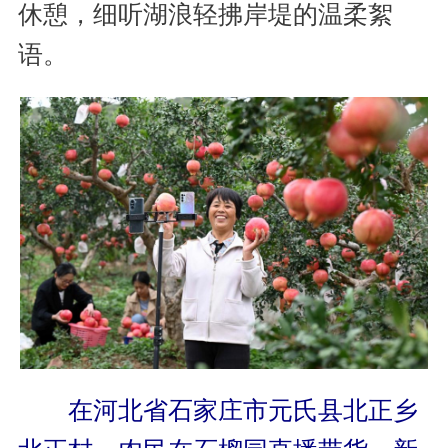
休憩，细听湖浪轻拂岸堤的温柔絮
语。
在河北省石家庄市元氏县北正乡