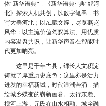
体“新华语典”，《新华语典·“典”靓河
北》探索人机共创，以数字笔墨，书
写大美河北；以AI赋文辞，尽览燕赵
风华；以主流价值驾驭算法、用优质
内容凝聚共识，让新华声音在智能时
代更加响亮。
这里是千年古县，绵长人文积淀
铸就了厚重历史底色；这里亦是活力
迸发的幸福新城，时代浪潮奔涌，描
绘城乡蝶变的崭新画卷。太行东麓、
槐河上游，元氏在山水相融、城乡融