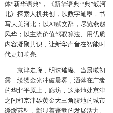
体“新华语典”，《新华语典·“典”靓河
北》探索人机共创，以数字笔墨，书
写大美河北；以AI赋文辞，尽览燕赵
风华；以主流价值驾驭算法、用优质
内容凝聚共识，让新华声音在智能时
代更加响亮。
京津走廊，明珠璀璨。当晨曦初
露，缕缕金光冲破晨雾，洒落在广袤
的华北平原上，廊坊，这座地处京津
之间和京津雄黄金大三角腹地的城市
缓缓苏醒，彰显着蓬勃的发展活力。