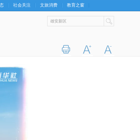
态
社会关注
文旅消费
教育之窗
打印
字大
字小