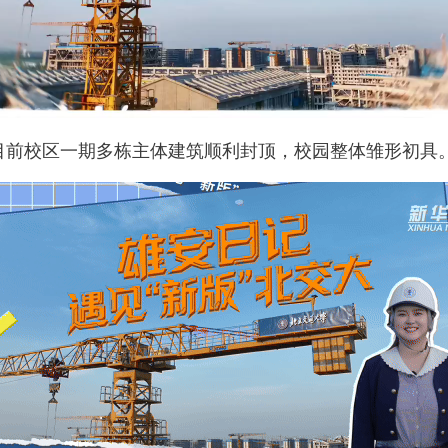
前校区一期多栋主体建筑顺利封顶，校园整体雏形初具