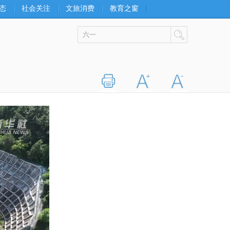
态
社会关注
文旅消费
教育之窗
打印
字大
字小