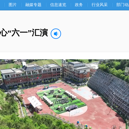
图片
融媒专题
信息速览
政务
行业风采
部门动
心“六一”汇演