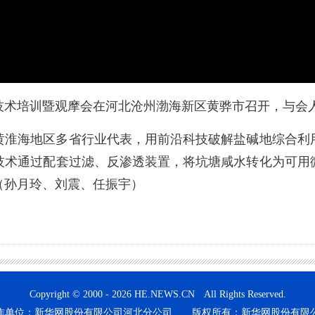
培训暨观摩会在河北沧州渤海新区黄骅市召开，与会人
淮海地区多省行业代表，用前沿科技破解盐碱地综合利用
技术通过配套过滤、反渗透装置，将坑塘咸水转化为可用
（孙月玲、刘震、任振宇）
Copyright © 2000 - 2026 HE.NEWS.CN All Rights Reserved.
作单位：新华网股份有限公司河北分公司 版权所有：新华网股份有限