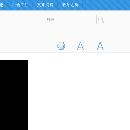
态
社会关注
文旅消费
教育之窗
打印
字大
字小