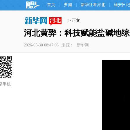
首页
要闻
新华社看河北
雄安日记
> 正文
河北黄骅：科技赋能盐碱地综
2026-05-30 08:47:06
来源：
新华网
至手机