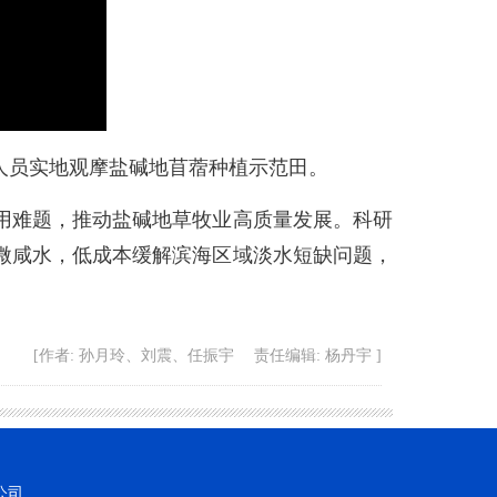
员实地观摩盐碱地苜蓿种植示范田。
难题，推动盐碱地草牧业高质量发展。科研
微咸水，低成本缓解滨海区域淡水短缺问题，
[作者: 孙月玲、刘震、任振宇 责任编辑: 杨丹宇 ]
公司