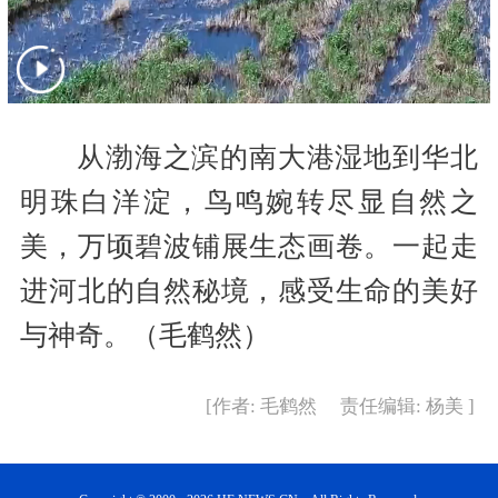
从渤海之滨的南大港湿地到华北
明珠白洋淀，鸟鸣婉转尽显自然之
美，万顷碧波铺展生态画卷。一起走
进河北的自然秘境，感受生命的美好
与神奇。（毛鹤然）
[作者: 毛鹤然 责任编辑: 杨美 ]